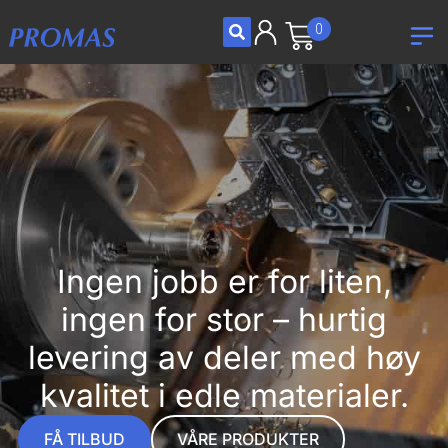
0
Ingen jobb er for liten,
ingen for stor – hurtig
levering av deler med høy
kvalitet i edle materialer.
FÅ TILBUD
VÅRE PRODUKTER