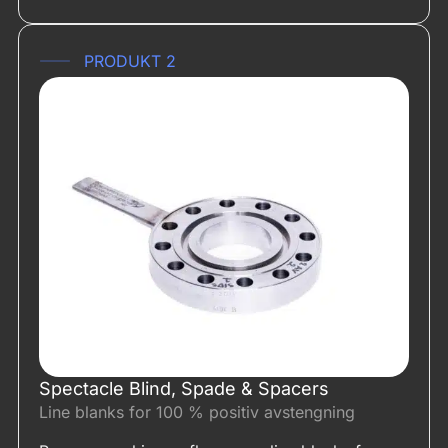
Navn
*
PRODUKT 2
E-post
*
Telefon
*
Last opp filer
Spectacle Blind, Spade & Spacers
Line blanks for 100 % positiv avstengning