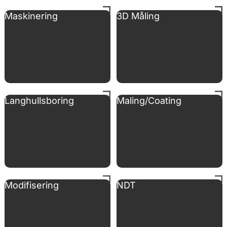
Maskinering
3D Måling
Langhullsboring
Maling/Coating
Modifisering
NDT