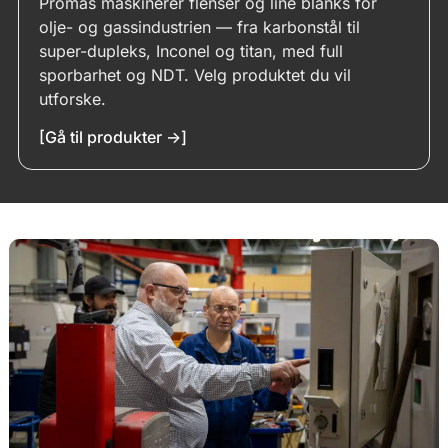
Promas maskinerer flenser og line blanks for
olje- og gassindustrien — fra karbonstål til
Drag & Drop Files,
Choose Files to Upload
super-dupleks, Inconel og titan, med full
You can upload up to 4 files.
sporbarhet og NDT. Velg produktet du vil
utforske.
[Gå til produkter ->]
Kommentar
Send inn