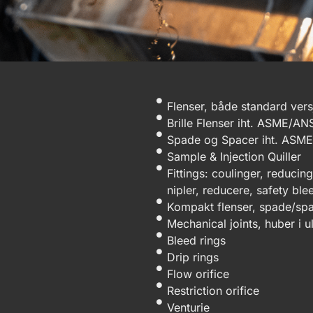
Flenser, både standard vers
Brille Flenser iht. ASME/AN
Spade og Spacer iht. ASM
Sample & Injection Quiller
Fittings: coulinger, reduci
nipler, reducere, safety ble
Kompakt flenser, spade/sp
Mechanical joints, huber i u
Bleed rings
Drip rings
Flow orifice
Restriction orifice
Venturie