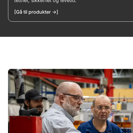
tetthet, sikkerhet og levetid.
Last opp filer
[Gå til produkter ->]
Kommentar
Send inn