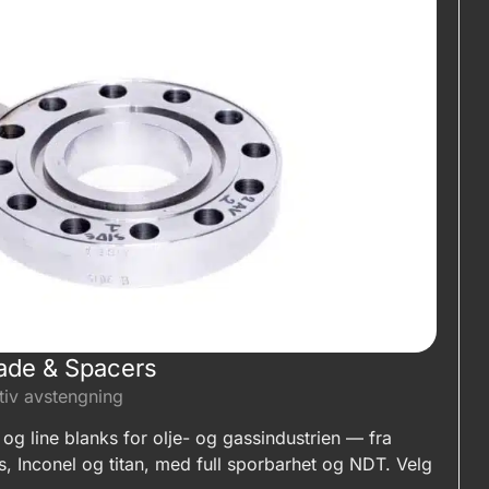
pade & Spacers
tiv avstengning
og line blanks for olje- og gassindustrien — fra
s, Inconel og titan, med full sporbarhet og NDT. Velg