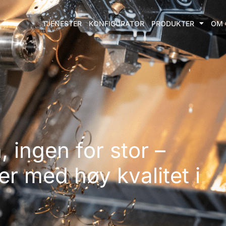
TJENESTER
KONFIGURATOR
PRODUKTER
OM 
, ingen for stor –
er med høy kvalitet i