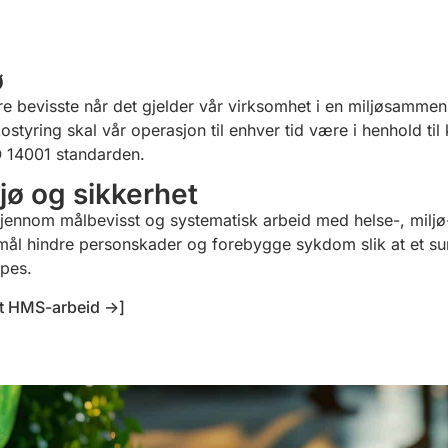
ø
være bevisste når det gjelder vår virksomhet i en miljøsamm
kostyring skal vår operasjon til enhver tid være i henhold ti
O 14001 standarden.
jø og sikkerhet
gjennom målbevisst og systematisk arbeid med helse-, miljø
mål hindre personskader og forebygge sykdom slik at et sun
apes.
t HMS-arbeid ->]