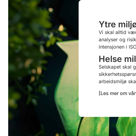
Ytre milj
Vi skal alltid 
analyser og risi
intensjonen i IS
Helse mil
Selskapet skal 
sikkerhetsspørs
arbeidsmiljø sk
[Les mer om vår