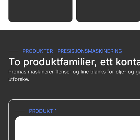
PRODUKTER · PRESISJONSMASKINERING
To produktfamilier, ett kon
Promas maskinerer flenser og line blanks for olje- og ga
utforske.
PRODUKT 1