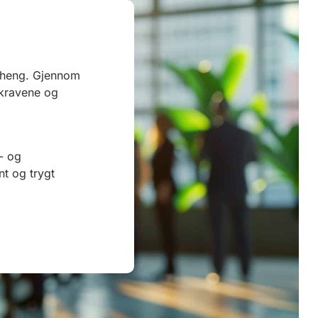
enheng. Gjennom
l kravene og
- og
t og trygt