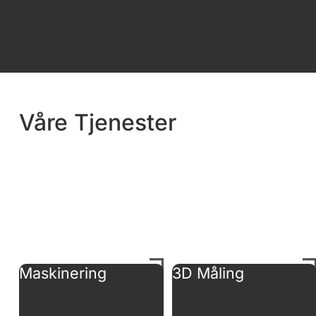
Våre Tjenester
Maskinering
3D Måling