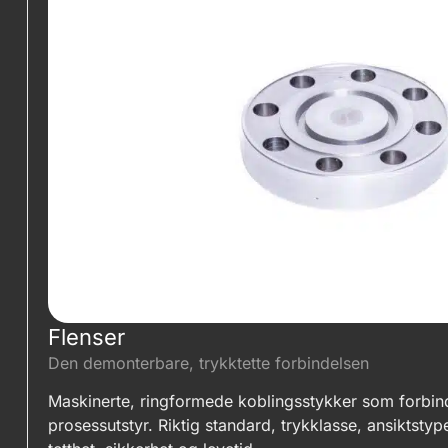
Navn
*
E-post
*
Flenser
Telefon
*
Den demonterbare, trykktette forbindelsen
Maskinerte, ringformede koblingsstykker som forbinde
prosessutstyr. Riktig standard, trykklasse, ansiktsty