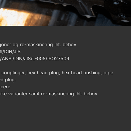
joner og re-maskinering iht. behov
SI/DIN/JIS
E/ANSI/DIN/JIS/L-005/ISO27509
ng couplinger, hex head plug, hex head bushing, pipe
ed plug.
acere
like varianter samt re-maskinering iht. behov