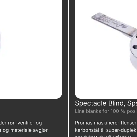
Spectacle Blind, S
Line blanks for 100 % posi
r rør, ventiler og
Promas maskinerer flenser 
pe og materiale avgjør
karbonstål til super-duplek