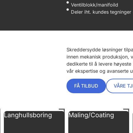
Ventilblokk/manifoild
Deler iht. kundes tegninger
Skreddersydde løsninger tilpa
innen mekanisk produksjon, vi
dedikerte til å levere høyeste
vår ekspertise og avanserte ut
FÅ TILBUD
VÅRE T
Langhullsboring
Maling/Coating