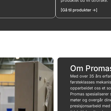
produktet du vil utforske.
[Gå til produkter ->]
Drag & Drop Files,
Choose Files to Upload
You can upload up to 4 files.
Om Proma
Med over 35 års erfar
førsteklasses mekanis
opparbeidet oss et soli
Promas spesialiserer 
møter og overgår dine
presisjonsarbeid med 