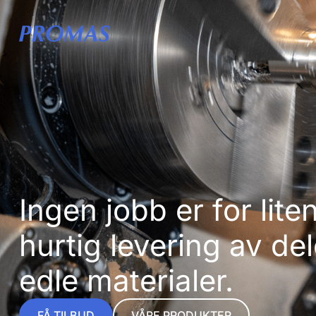
Ingen jobb er for liten
hurtig levering av del
edle materialer.
FÅ TILBUD
VÅRE PRODUKTER