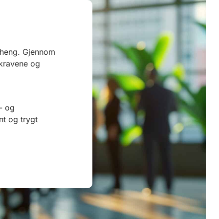
enheng. Gjennom
l kravene og
- og
t og trygt