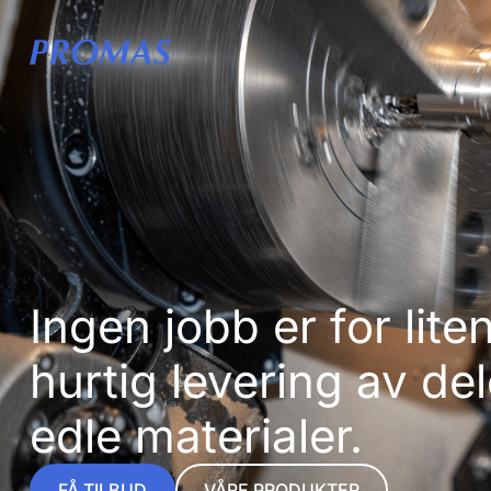
Ingen jobb er for liten
hurtig levering av del
edle materialer.
FÅ TILBUD
VÅRE PRODUKTER