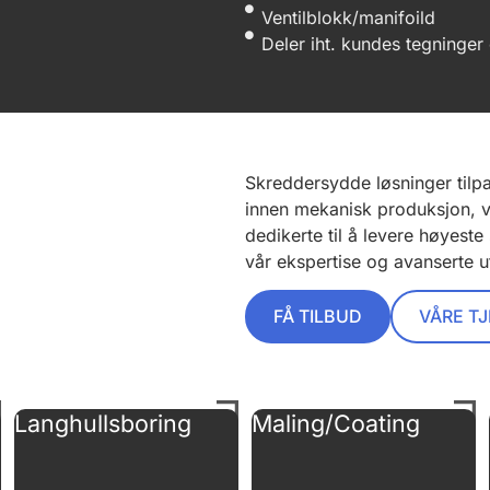
Ventilblokk/manifoild
Deler iht. kundes tegninger
Skreddersydde løsninger tilpa
innen mekanisk produksjon, vi
dedikerte til å levere høyeste
vår ekspertise og avanserte ut
FÅ TILBUD
VÅRE T
Langhullsboring
Maling/Coating