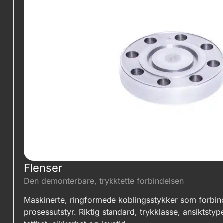
Navn
*
E-post
*
Flenser
Telefon
*
Den demonterbare, trykktette forbindelsen
Maskinerte, ringformede koblingsstykker som forbinde
prosessutstyr. Riktig standard, trykklasse, ansiktsty