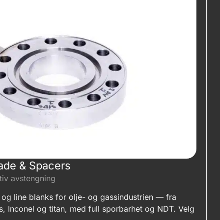
pade & Spacers
tiv avstengning
og line blanks for olje- og gassindustrien — fra
s, Inconel og titan, med full sporbarhet og NDT. Velg