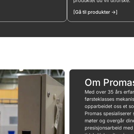
produktet du vil utforske.
[Gå til produkter ->]
Drag & Drop Files,
Choose Files to Upload
You can upload up to 4 files.
Om Proma
Med over 35 års erfar
førsteklasses mekanis
opparbeidet oss et soli
Promas spesialiserer 
møter og overgår dine
presisjonsarbeid med 