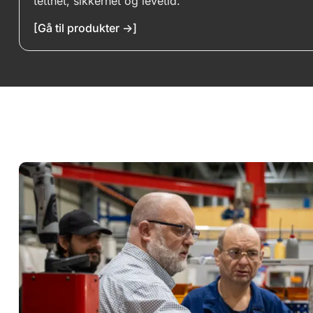
tetthet, sikkerhet og levetid.
Last opp filer
[Gå til produkter ->]
Kommentar
Send inn