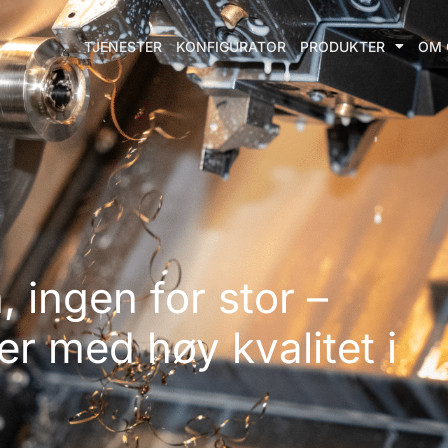
TJENESTER
KONFIGURATOR
PRODUKTER
OM 
, ingen for stor –
er med høy kvalitet i