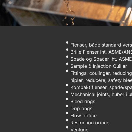
Flenser, både standard vers
Brille Flenser iht. ASME/AN
Spade og Spacer iht. ASM
Sample & Injection Quiller
Fittings: coulinger, reduci
nipler, reducere, safety ble
Kompakt flenser, spade/sp
Mechanical joints, huber i u
Bleed rings
Drip rings
Flow orifice
Restriction orifice
Venturie