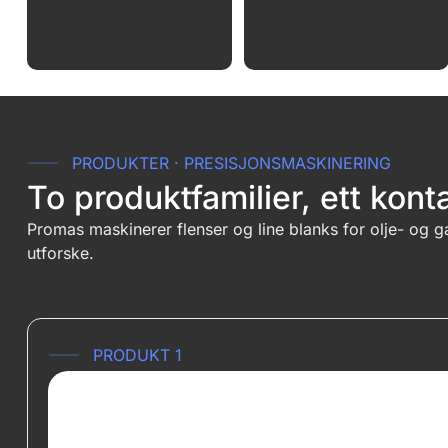
PRODUKTER · PRESISJONSMASKINERING
To produktfamilier, ett kon
Promas maskinerer flenser og line blanks for olje- og ga
utforske.
PRODUKT 1