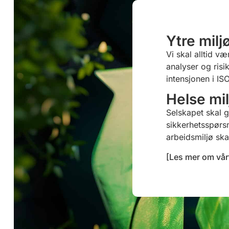
Ytre milj
Vi skal alltid 
analyser og risi
intensjonen i IS
Helse mil
Selskapet skal 
sikkerhetsspørs
arbeidsmiljø sk
[Les mer om vår