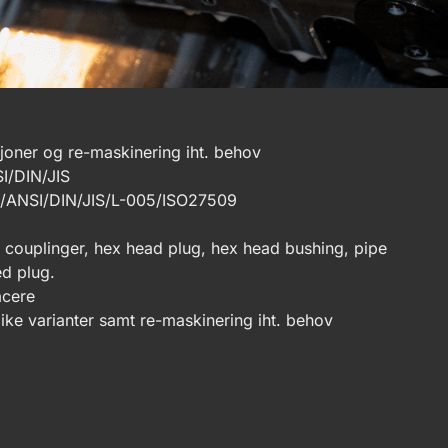
joner og re-maskinering iht. behov
SI/DIN/JIS
E/ANSI/DIN/JIS/L-005/ISO27509
ng couplinger, hex head plug, hex head bushing, pipe
ed plug.
acere
like varianter samt re-maskinering iht. behov