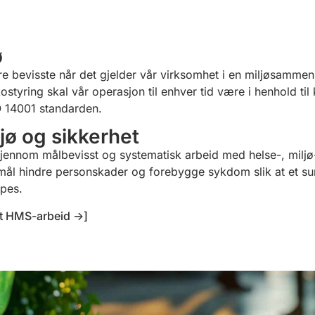
ø
være bevisste når det gjelder vår virksomhet i en miljøsamm
kostyring skal vår operasjon til enhver tid være i henhold ti
O 14001 standarden.
jø og sikkerhet
gjennom målbevisst og systematisk arbeid med helse-, miljø
mål hindre personskader og forebygge sykdom slik at et sun
apes.
t HMS-arbeid ->]