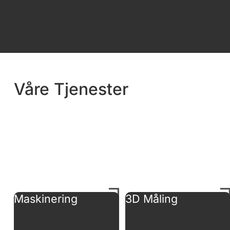
Våre Tjenester
Maskinering
3D Måling