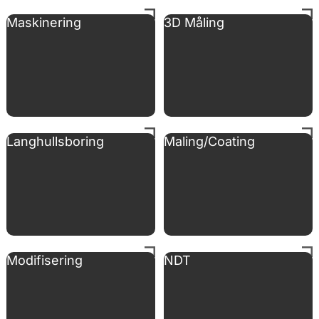
Maskinering
3D Måling
Langhullsboring
Maling/Coating
Modifisering
NDT