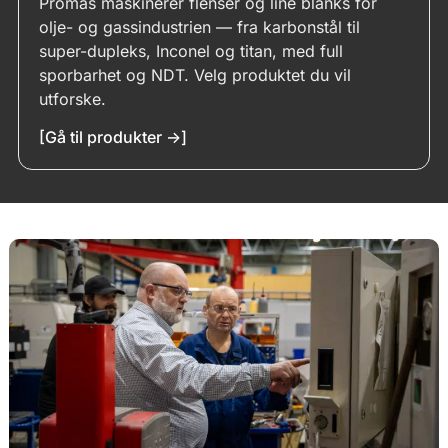
Promas maskinerer flenser og line blanks for
olje- og gassindustrien — fra karbonstål til
Drag & Drop Files,
Choose Files to Upload
super-dupleks, Inconel og titan, med full
You can upload up to 4 files.
sporbarhet og NDT. Velg produktet du vil
utforske.
[Gå til produkter ->]
Kommentar
Send inn