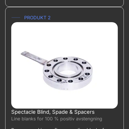
Navn
*
PRODUKT 2
E-post
*
Telefon
*
Last opp filer
Spectacle Blind, Spade & Spacers
Line blanks for 100 % positiv avstengning