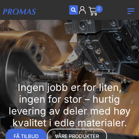
0
Ingen jobb er for liten,
ingen for stor – hurtig
levering av deler med høy
kvalitet i edle materialer.
FÅ TILBUD
VÅRE PRODUKTER