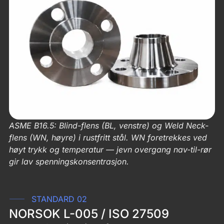
ASME B16.5: Blind-flens (BL, venstre) og Weld Neck-
flens (WN, høyre) i rustfritt stål. WN foretrekkes ved
høyt trykk og temperatur — jevn overgang nav-til-rør
gir lav spenningskonsentrasjon.
STANDARD 02
NORSOK L-005 / ISO 27509