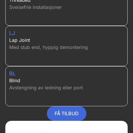
Sveisefrie installasjoner
LJ
Lap Joint
Med stub end, hyppig demontering
BL
Blind
Avstengning av ledning eller port
FÅ TILBUD