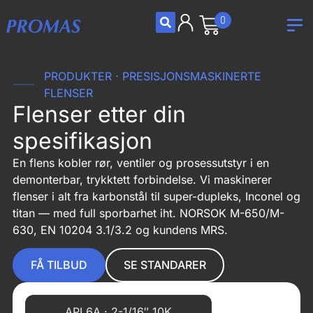
0
PRODUKTER · PRESISJONSMASKINERTE
FLENSER
Flenser etter din
spesifikasjon
En flens kobler rør, ventiler og prosessutstyr i en
demonterbar, trykktett forbindelse. Vi maskinerer
flenser i alt fra karbonstål til super-dupleks, Inconel og
titan — med full sporbarhet iht. NORSOK M-650/M-
630, EN 10204 3.1/3.2 og kundens MRS.
FÅ TILBUD
SE STANDARER
API 6A · 2-1/16″ 10K