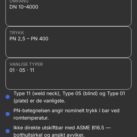
OMFANG
DN 10–4000
Kommentar
TRYKK
PN 2,5 – PN 400
VANLIGE TYPER
01 · 05 · 11
Send inn
Type 11 (weld neck), Type 05 (blind) og Type 01
(plate) er de vanligste.
PN-betegnelsen angir nominelt trykk i bar ved
romtemperatur.
Ikke direkte utskiftbar med ASME B16.5 —
bolthullsirkel og ansikt avviker.