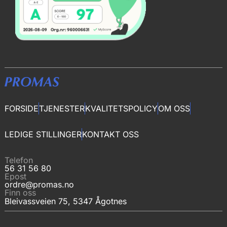
FORSIDE
TJENESTER
KVALITETSPOLICY
OM OSS
LEDIGE STILLINGER
KONTAKT OSS
Telefon
56 31 56 80
Epost
ordre@promas.no
Finn oss
Bleivassveien 75, 5347 Ågotnes