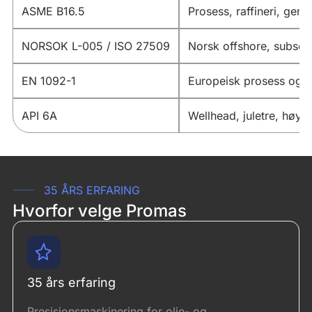
ASME B16.5
Prosess, raffineri, gener
NORSOK L-005 / ISO 27509
Norsk offshore, subsea,
EN 1092-1
Europeisk prosess og in
API 6A
Wellhead, juletre, høytr
35 ÅRS ERFARING
Hvorfor velge Promas
35 års erfaring
Presisjonsmaskinering for olje- og