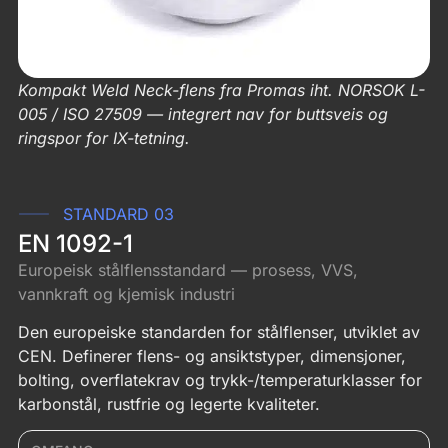
E-post
*
Kompakt Weld Neck-flens fra Promas iht. NORSOK L-
005 / ISO 27509 — integrert nav for buttsveis og
ringspor for IX-tetning.
Telefon
*
STANDARD 03
EN 1092-1
Europeisk stålflensstandard — prosess, VVS,
Last opp filer
vannkraft og kjemisk industri
Den europeiske standarden for stålflenser, utviklet av
CEN. Definerer flens- og ansiktstyper, dimensjoner,
bolting, overflatekrav og trykk-/temperaturklasser for
Drag & Drop Files,
Choose Files to Upload
karbonstål, rustfrie og legerte kvaliteter.
You can upload up to 4 files.