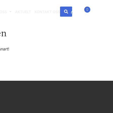
0
OSS
AKTUELT
KONTAKT OSS
en
nart!