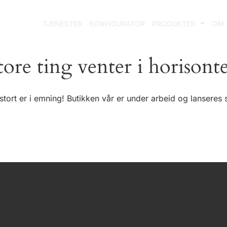
TJENESTER
KONFIGURATOR
PRODUKTER
OM 
tore ting venter i horisont
stort er i emning! Butikken vår er under arbeid og lanseres s