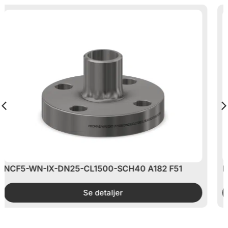
0 A182 F51
NCF5/WN/IX/DN50/CL2500/11,07
Se detaljer