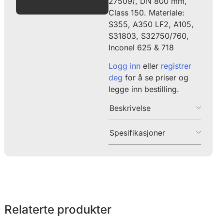
27509), DN 800 mm,
Class 150. Materiale:
S355, A350 LF2, A105,
S31803, S32750/760,
Inconel 625 & 718
Logg inn
eller
registrer
deg
for å se priser og
legge inn bestilling.
Beskrivelse
Spesifikasjoner
Relaterte produkter